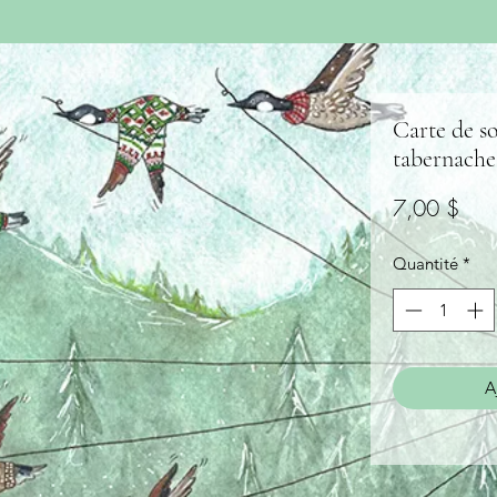
Carte de s
tabernache
Prix
7,00 $
Quantité
*
A