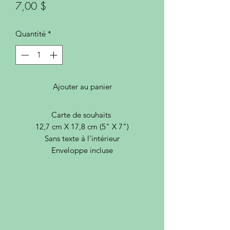
Prix
7,00 $
Quantité
*
Ajouter au panier
Carte de souhaits
12,7 cm X 17,8 cm (5" X 7")
Sans texte à l'intérieur
Enveloppe incluse