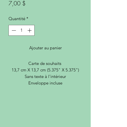
Prix
7,00 $
Quantité
*
Ajouter au panier
Carte de souhaits
13,7 cm X 13,7 cm (5.375" X 5.375")
Sans texte à l'intérieur
Enveloppe incluse