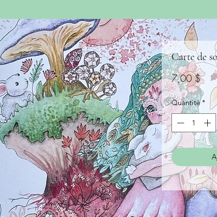
Carte de s
Prix
7,00 $
Quantité
*
A