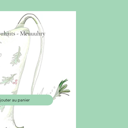
ouhaits - Meuuuhry
jouter au panier