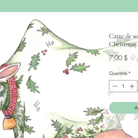
Carte de s
Christmas
Prix
7,00 $
Quantité
*
A