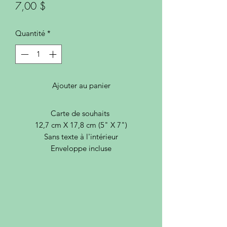
Prix
7,00 $
Quantité
*
Ajouter au panier
Carte de souhaits
12,7 cm X 17,8 cm (5" X 7")
Sans texte à l'intérieur
Enveloppe incluse