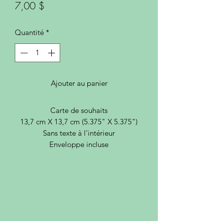
Prix
7,00 $
Quantité
*
Ajouter au panier
Carte de souhaits
13,7 cm X 13,7 cm (5.375" X 5.375")
Sans texte à l'intérieur
Enveloppe incluse